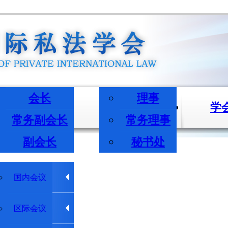
会长
理事
长/副会长
机构与成员
学
常务副会长
常务理事
副会长
秘书处
学术会议
国内会议
学术动态
区际会议