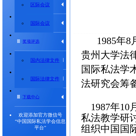
学术动态
区际会议
专题研究委员会
国际会议
1985
年
8
奖项评选
贵州大学法
法律法规
国内法律文件
国际私法学
出版物
国际法律文件
法研究会筹备
下载中心
1987
年
10
欢迎添加官方微信号
私法教学研
“中国国际私法学会信息
组织中国国
平台”