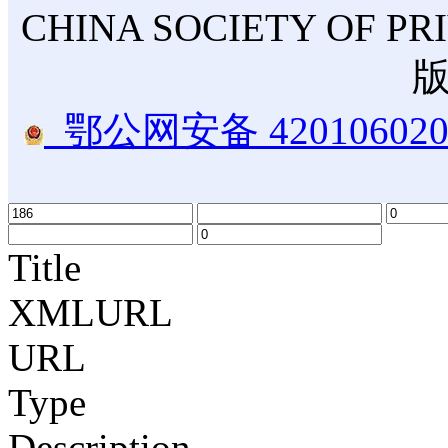
CHINA SOCIETY OF PR
鄂公网安备 420106020
Title
XMLURL
URL
Type
Description