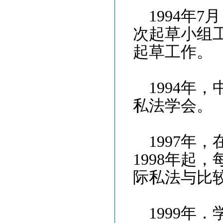
1994
年
7
月
次起草小组
起草工作。
1994
年，
私法学会。
1997
年，
1998
年起，
际私法与比
1999
年．