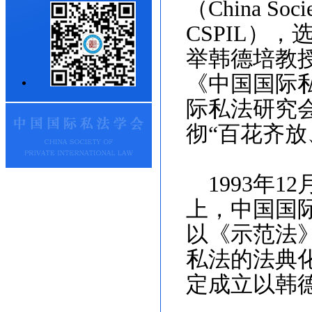
（
China Socie
CSPIL
），
举韩德培教
《中国国际
际私法研究
彻“百花齐放
1993
年
12
上，中国国
以《示范法
私法的法典
定成立以韩