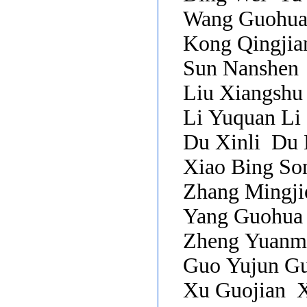
Wang Guohu
Kong Qingji
Sun Nanshen
Liu Xiangsh
Li Yuquan L
Du Xinli Du
Xiao Bing S
Zhang Mingj
Yang Guohua
Zheng Yuanm
Guo Yujun G
Xu Guojian 