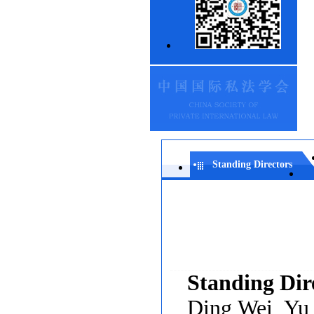
Standing Directors
S
tanding
D
ir
Ding Wei Yu