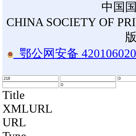
中国
CHINA SOCIETY OF PR
鄂公网安备 420106020
Title
XMLURL
URL
Type