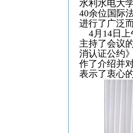
水利水电大
40
余位国际
进行了广泛
4
月
14
日上
主持了会议
消认证公约
作了介绍并
表示了衷心