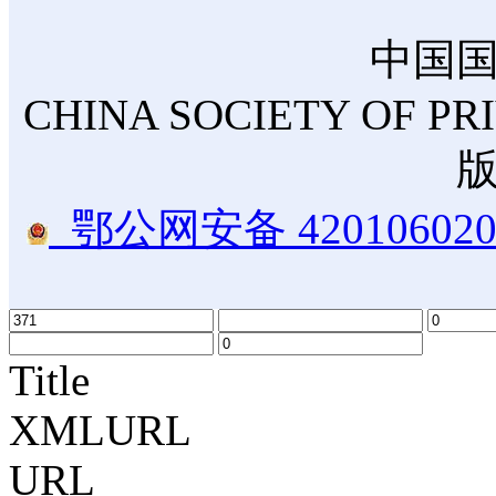
中国
CHINA SOCIETY OF PR
鄂公网安备 420106020
Title
XMLURL
URL