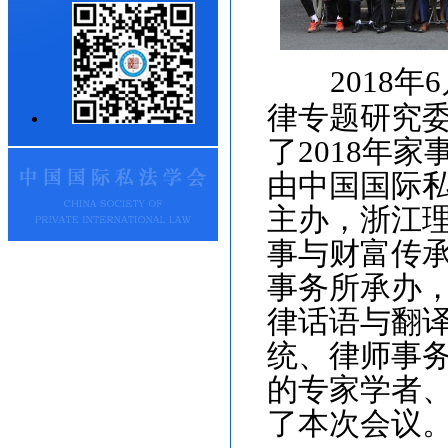
2018
年
6
律专题研究
了
2018
年家
由中国国际
主办，浙江
事与财富传
事务所承办
律话语与翻
统、律师事
的专家学者
了本次会议