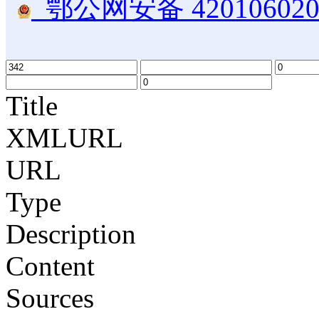
鄂公网安备 420106020
Title
XMLURL
URL
Type
Description
Content
Sources