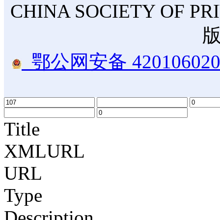
CHINA SOCIETY OF PR
鄂公网安备 420106020
Title
XMLURL
URL
Type
Description