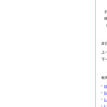
其
上
下
相
H
F
L
L