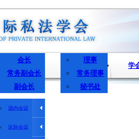
会长
理事
长/副会长
机构与成员
学
常务副会长
常务理事
副会长
秘书处
学术会议
国内会议
学术动态
区际会议