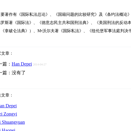
主要著作有《国际私法总论》、《国籍问题的比较研究》及《条约法概论》
德罗斯著《国际法》、《德意志民主共和国刑法典》、《美国刑法的反动
（《拿破仑法典》）、M•沃尔夫著《国际私法》、《纽伦堡军事法庭判决书》
它文章：
一篇：
Han Depei
2014-04-27
一篇：
没有了
关文章：
an Depei
ei Zongyi
i Shuangyuan
i Haopei