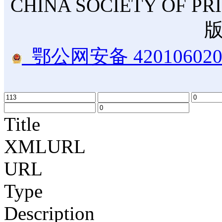
CHINA SOCIETY OF PR
鄂公网安备 420106020
Title
XMLURL
URL
Type
Description