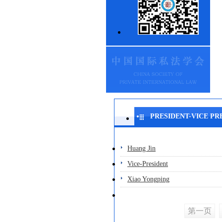
PRESIDENT-VICE PR
Huang Jin
Vice-President
Xiao Yongping
第一页