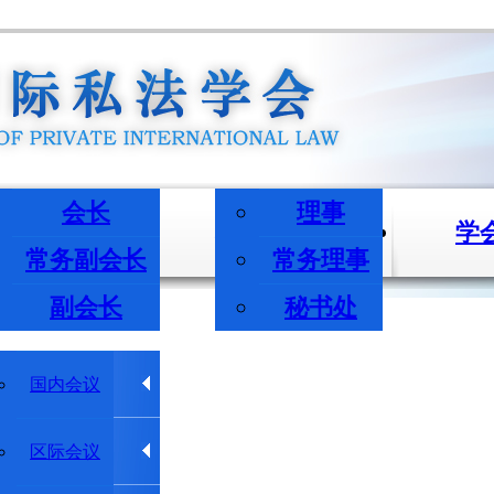
会长
理事
长/副会长
机构与成员
学
常务副会长
常务理事
副会长
秘书处
学术会议
国内会议
学术动态
区际会议