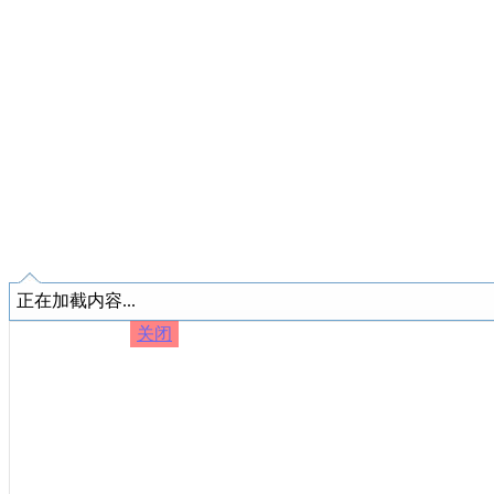
正在加截内容...
关闭