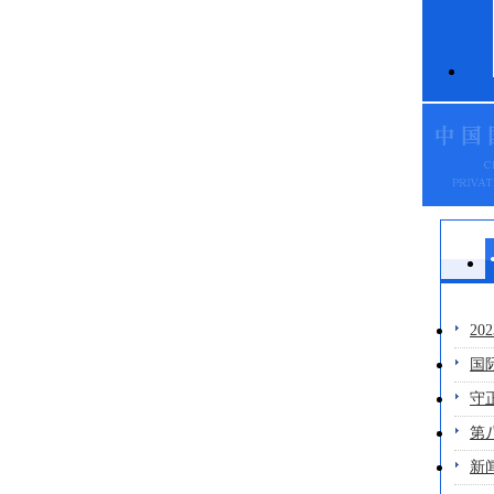
2
国
守
第
新