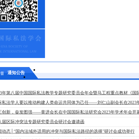
通知公告
023年第八届中国国际私法教学专题研究委员会年会暨马工程重点教材《国
际私法学人要以推动构建人类命运共同体为己任——刘仁山副会长在2023
正创新，奋发图强——黄进会长在中国国际私法研究会2023年学术年会开
八届区际冲突法专题研究委员会研讨会邀请函
闻动态│“国内法域外适用的冲突与国际私法路径的选择”研讨会成功举行